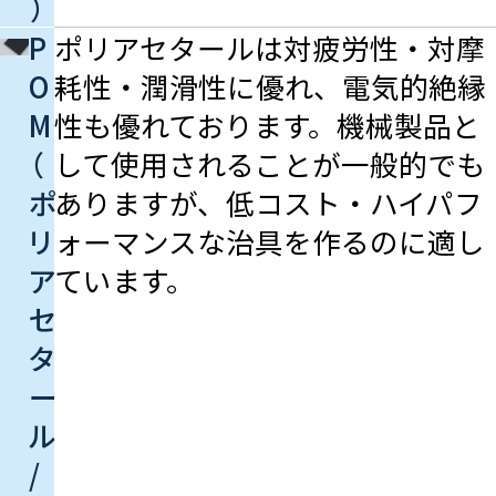
）
P
ポリアセタールは対疲労性・対摩
O
耗性・潤滑性に優れ、電気的絶縁
M
性も優れております。機械製品と
（
して使用されることが一般的でも
ポ
ありますが、低コスト・ハイパフ
リ
ォーマンスな治具を作るのに適し
ア
ています。
セ
タ
ー
ル
/