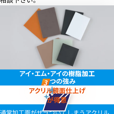
アイ・エム・アイの
樹脂加工
つの強み
3
アクリル鏡面仕上げ
が得意
通常加工面がザラついてしまうアクリル