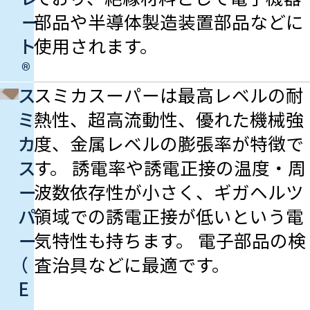
ー
部品や半導体製造装置部品などに
ト
使用されます。
®
ス
スミカスーパーは最高レベルの耐
ミ
熱性、超高流動性、優れた機械強
カ
度、金属レベルの膨張率が特徴で
ス
す。 誘電率や誘電正接の温度・周
ー
波数依存性が小さく、ギガヘルツ
パ
領域での誘電正接が低いという電
ー
気特性も持ちます。 電子部品の検
（
査治具などに最適です。
E