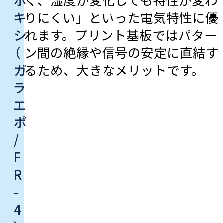
キ
りにくい」といった電気特性に優
シ
れます。プリント基板ではパター
（
ン間の絶縁や信号の安定に直結す
ガ
るため、大きなメリットです。
ラ
エ
ポ
/
F
R
-
4