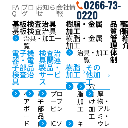
0266-73-
ホーム
基板検査治具／樹脂・金属加工 一覧
FA
ブロ
お知ら
会社情
0220
樹脂加工
Q
グ
せ
報
加工受託サービス
3つの強み
基板検査治具
樹脂・金属
品
事
高精度加工
加工素材
加工実績
基板検査治具
加工
質
例
納品までの流れ
よくあるご質問
樹脂・金属
管
治具・加工一
加工
理
覧
体
電子機
検査治
治具・加工
樹脂加工・微細穴加工
制
器・電
具関連
一覧
受託サービス
子部品
製品・
樹脂
その
検査治
サービ
加工
他加
具
ス
工
樹
穴
ベ
電
プロ
厚
脂
あ
ア
子
ーブ
物・
加
け
ボ
部
ピン
アル
工
加
ー
品
ミ・
工
ICソ
ド
向
ウレ
キ