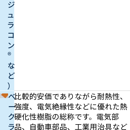
ジ
ュ
ラ
コ
ン
®
な
ど
）
ベ
比較的安価でありながら耐熱性、
ー
強度、電気絶縁性などに優れた熱
ク
硬化性樹脂の総称です。電気部
ラ
品、自動車部品、工業用治具など