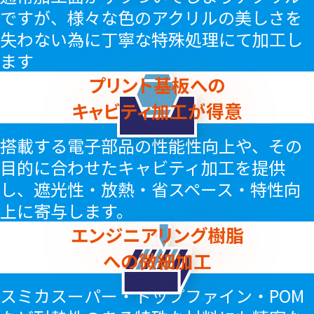
ですが、様々な色のアクリルの美しさを
失わない為に丁寧な特殊処理にて加工し
ます
プリント基板への
キャビティ加工が得意
搭載する電子部品の性能性向上や、その
目的に合わせたキャビティ加工を提供
し、遮光性・放熱・省スペース・特性向
上に寄与します。
エンジニアリング樹脂
への微細加工
スミカスーパー・トップファイン・POM