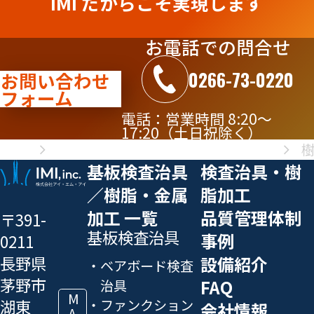
IMI だからこそ実現します
お電話での問合せ
0266-73-0220
お問い合わせ
フォーム
電話：営業時間 8:20～
17:20（土日祝除く）
ホーム
基板検査治具／樹脂・金属加工 一覧
基板検査治具
検査治具・樹
／樹脂・金属
脂加工
加工 一覧
品質管理体制
〒391-
基板検査治具
事例
0211
長野県
設備紹介
ベアボード検査
茅野市
FAQ
治具
M
湖東
ファンクション
会社情報
A