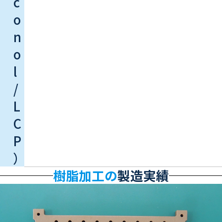
c
o
n
o
l
/
L
C
P
）
樹脂加工の
製造実績