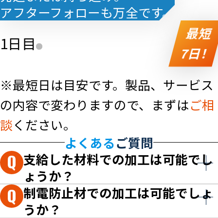
アフターフォローも万全です。
最短
1日目
7日
！
※最短日は目安です。製品、サービス
の内容で変わりますので、まずは
ご相
談
ください。
よくある
ご質問
支給した材料での加工は可能でし
ょうか？
制電防止材での加工は可能でしょ
うか？