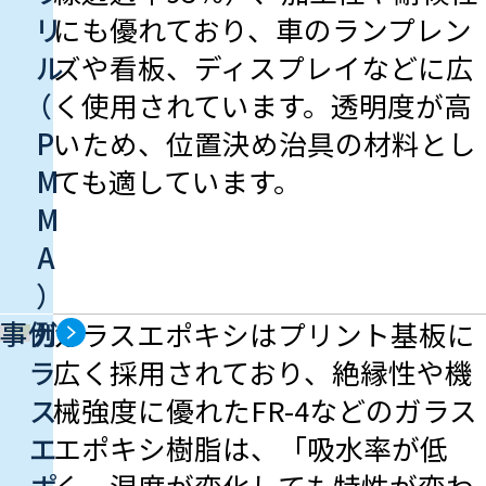
リ
にも優れており、車のランプレン
ル
ズや看板、ディスプレイなどに広
（
く使用されています。透明度が高
P
いため、位置決め治具の材料とし
M
ても適しています。
M
A
）
事例
ガ
ガラスエポキシはプリント基板に
ラ
広く採用されており、絶縁性や機
ス
械強度に優れたFR-4などのガラス
エ
エポキシ樹脂は、「吸水率が低
ポ
く、湿度が変化しても特性が変わ