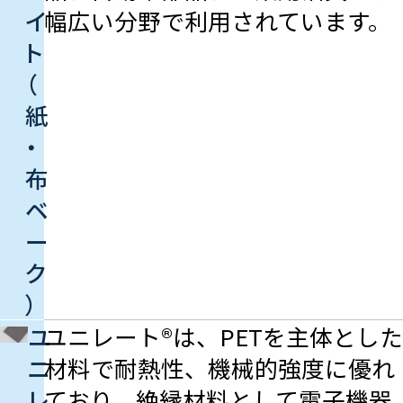
イ
幅広い分野で利用されています。
ト
（
紙
・
布
ベ
ー
ク
）
ユ
ユニレート®は、PETを主体とした
ニ
材料で耐熱性、機械的強度に優れ
レ
ており、絶縁材料として電子機器