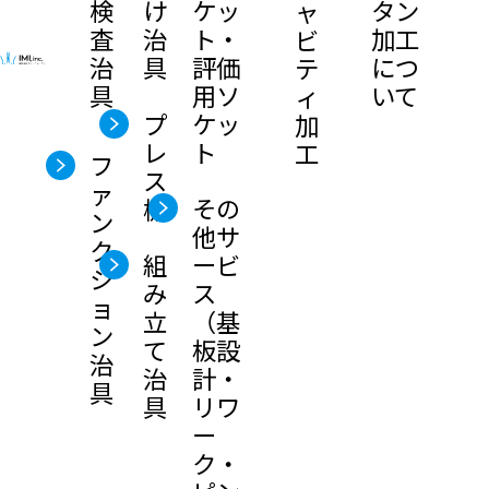
ケッ
検
け
タン
ャ
ト・
査
治
加工
ビ
評価
治
具
につ
テ
用ソ
具
いて
ィ
長年の電子部品検査治具製造で培った
プ
ケッ
加
「精密微細穴加工」でお客様のご要望
レ
ト
工
フ
にお応えします
ス
ァ
その
機
ン
他サ
アイ・エム・アイはベアボード検査治
ク
組
ービ
シ
具・ファンクション検査治具・電子部
み
ス
ョ
立
（基
ン
品検査治具・ICソケットの設計から製
て
板設
治
治
計・
造まで一貫して社内で対応してきた高
具
具
リワ
度な加工技術とノウハウがあります。
ー
ク・
「すぐ対応してくれる業者に頼みた